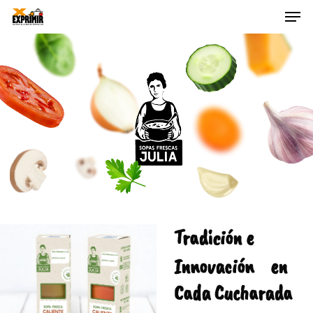
Skip
Men
to
main
Close
content
Menu
Tradición e
Innovación en
Cada Cucharada