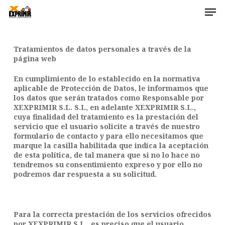
Skip
Men
to
main
Close
content
Menu
Tratamientos de datos personales a través de la
página web
En cumplimiento de lo establecido en la normativa
aplicable de Protección de Datos, le informamos que
los datos que serán tratados como Responsable por
XEXPRIMIR S.L. S.L, en adelante XEXPRIMIR S.L.,
cuya finalidad del tratamiento es la prestación del
servicio que el usuario solicite a través de nuestro
formulario de contacto y para ello necesitamos que
marque la casilla habilitada que indica la aceptación
de esta política, de tal manera que si no lo hace no
tendremos su consentimiento expreso y por ello no
podremos dar respuesta a su solicitud.
Para la correcta prestación de los servicios ofrecidos
por XEXPRIMIR S.L., es preciso que el usuario